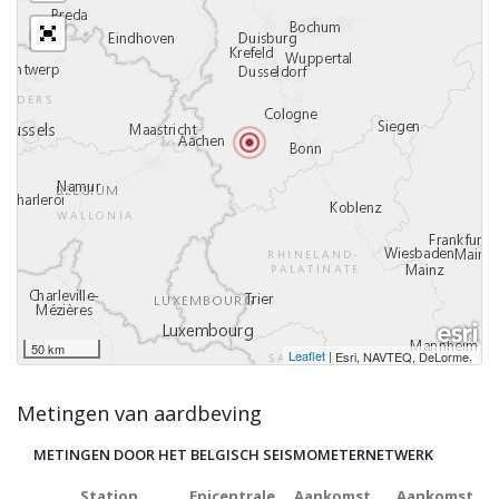
50 km
Leaflet
|
,
Esri, NAVTEQ, DeLorme
Metingen van aardbeving
METINGEN DOOR HET BELGISCH SEISMOMETERNETWERK
Station
Epicentrale
Aankomst
Aankomst