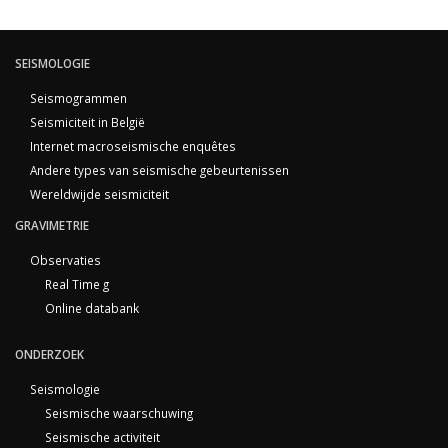
SEISMOLOGIE
Seismogrammen
Seismiciteit in België
Internet macroseismische enquêtes
Andere types van seismische gebeurtenissen
Wereldwijde seismiciteit
GRAVIMETRIE
Observaties
Real Time g
Online databank
ONDERZOEK
Seismologie
Seismische waarschuwing
Seismische activiteit