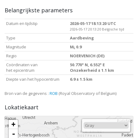
Belangrijkste parameters
Datum en tijdstip
2026-05-17 18:13:20 UTC
2026-05-17 20:13:20 Belgische tijd
Type
Aardbeving
Magnitude
M
0.9
L
Regio
NOERVENICH (DE)
Coördinaten van
50.770° N, 6.552° E
het epicentrum
Onzekerheid ± 1.1 km
Diepte van het hypocentrum
6.9 ± 1.5 km
Bron van de gegevens :
ROB
(Royal Observatory of Belgium)
Lokatiekaart
+
-