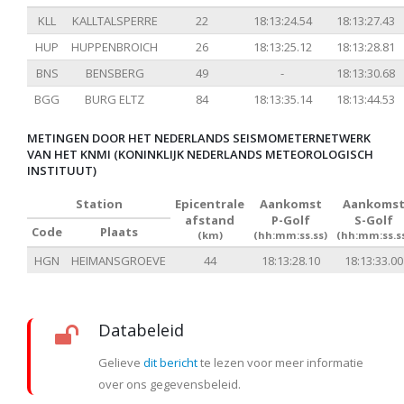
KLL
KALLTALSPERRE
22
18:13:24.54
18:13:27.43
HUP
HUPPENBROICH
26
18:13:25.12
18:13:28.81
BNS
BENSBERG
49
-
18:13:30.68
BGG
BURG ELTZ
84
18:13:35.14
18:13:44.53
METINGEN DOOR HET NEDERLANDS SEISMOMETERNETWERK
VAN HET KNMI (KONINKLIJK NEDERLANDS METEOROLOGISCH
INSTITUUT)
Station
Epicentrale
Aankomst
Aankoms
afstand
P-Golf
S-Golf
Code
Plaats
(km)
(hh:mm:ss.ss)
(hh:mm:ss.s
HGN
HEIMANSGROEVE
44
18:13:28.10
18:13:33.00
Databeleid
Gelieve
dit bericht
te lezen voor meer informatie
over ons gegevensbeleid.