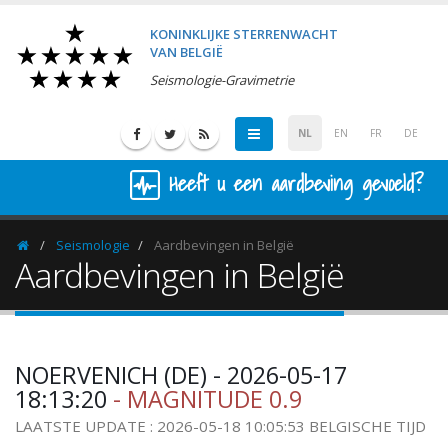
KONINKLIJKE STERRENWACHT
VAN BELGIË
Seismologie-Gravimetrie
NL
EN
FR
DE
Heeft u een aardbeving gevoeld?
Seismologie
Aardbevingen in België
Homepage
Aardbevingen in België
NOERVENICH (DE) - 2026-05-17
18:13:20
- MAGNITUDE 0.9
LAATSTE UPDATE : 2026-05-18 10:05:53 BELGISCHE TIJD