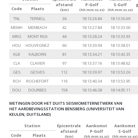
afstand
P-Golf
S-Golf
Code
Plaats
(km)
(hh:mm:ss.ss)
(hh:mm:ss.ss)
TNL
TERNELL
36
18:13:26.84
18:13:30.69
MEMH
MEMBACH
42
18:13:27.84
18:13:33.00
MRG
MONT RIGI
44
18:13:28.24
18:13:33.93
HOU
HOUVEGNEZ
60
18:13:30.94
18:13:38.01
KLB
KALBORN
81
18:13:34.21
18:13:43.35
CLA
CLAVIER
97
18:13:37.16
18:13:48.62
GES
GESVES
112
18:13:39.97
18:13:53.26
RCH
ROCHEFORT
116
18:13:40.34
18:13:53.95
DOU
DOURBES
158
18:13:46.38
18:14:05.11
METINGEN DOOR HET DUITS SEISMOMETERNETWERK VAN
HET AARDBEVINGSSTATION BENSBERG (UNIVERSITEIT VAN
KEULEN, DUITSLAND)
Station
Epicentrale
Aankomst
Aankomst
afstand
P-Golf
S-Golf
Code
Plaats
(km)
(hh:mm:ss.ss)
(hh:mm:ss.ss)