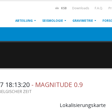
KSB
Downloads
F.A.Q.
Pr
ABTEILUNG
SEISMOLOGIE
GRAVIMETRIE
FORS
7 18:13:20
- MAGNITUDE 0.9
BELGISCHER ZEIT
Lokalisierungskarte