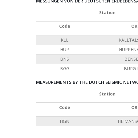
MESSUNGEN VON DER DEUTSCHEN ERDBEBENSAT
Station
Code
OR
KLL
KALLTAL
HUP
HUPPEN
BNS
BENS
BGG
BURG 
MEASUREMENTS BY THE DUTCH SEISMIC NETWO
Station
Code
OR
HGN
HEIMANS