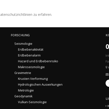
tenschutzrichtlinien zu erfahren.
FORSCHUNG
K
Seismologie
0
Erdbebenaktivität
Erdbebenalarm
In
Hazard und Erdbebenrisiko
Fa
Makroseismologie
Gravimetrie
Krusten Verformung
Hydrologischen Auswirkungen
Metrologie
Geodynamik
L
Vulkan-Seismologie