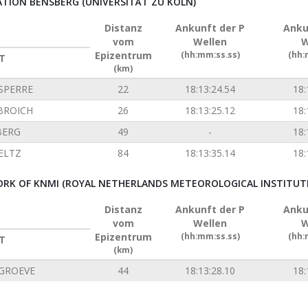
ION BENSBERG (UNIVERSITÄT ZU KÖLN)
Distanz
Ankunft der P
Anku
vom
Wellen
W
Epizentrum
(hh:mm:ss.ss)
(hh:
T
(km)
SPERRE
22
18:13:24.54
18:
BROICH
26
18:13:25.12
18:
BERG
49
-
18:
ELTZ
84
18:13:35.14
18:
RK OF KNMI (ROYAL NETHERLANDS METEOROLOGICAL INSTITUT
Distanz
Ankunft der P
Anku
vom
Wellen
W
Epizentrum
(hh:mm:ss.ss)
(hh:
T
(km)
GROEVE
44
18:13:28.10
18: