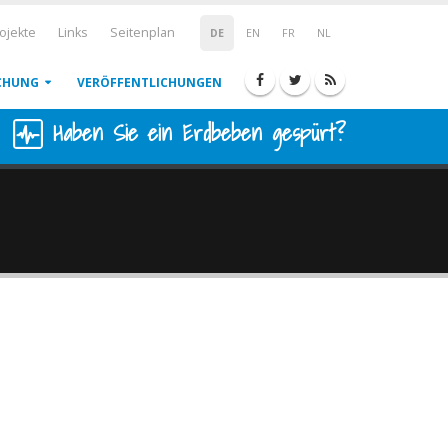
ojekte
Links
Seitenplan
DE
EN
FR
NL
CHUNG
VERÖFFENTLICHUNGEN
Haben Sie ein Erdbeben gespürt?