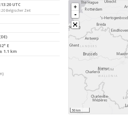
:13:20 UTC
+
:20 Belgischer Zeit
-
(DE)
52° E
± 1.1 km
m)
50 km