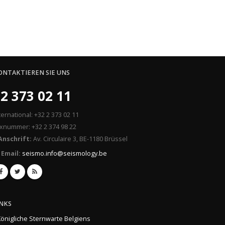
ONTAKTIEREN SIE UNS
2 373 02 11
ternational: +32 2 373 02 11
xnummer: +32 2 374 98 22
Anschrift:
Av. Circulaire 3, BE-1180 Brüssel
Email:
seismo.info@seismology.be
INKS
Königliche Sternwarte Belgiens