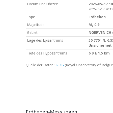
Datum und Uhrzeit
2026-05-17 18
2026-05-17 20:13
Type
Erdbeben
Magnitude
M
0.9
L
Gebiet
NOERVENICH 
Lage des Epizentrums
50.770° N, 6.5
Unsicherheit 
Tiefe des Hypozentrums
6.9 ± 1.5 km
Quelle der Daten :
ROB
(Royal Observatory of Belgiu
Erdbeben-Messungen