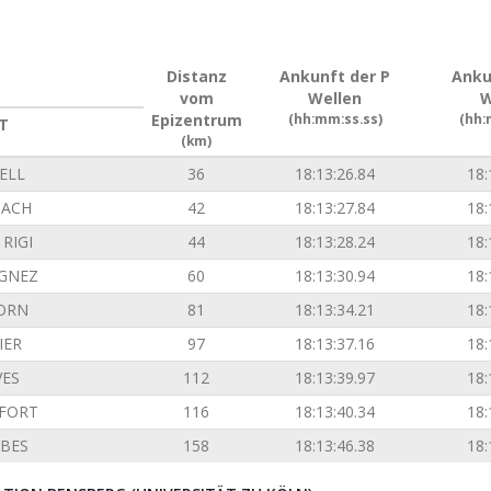
Distanz
Ankunft der P
Anku
vom
Wellen
W
Epizentrum
(hh:mm:ss.ss)
(hh:
T
(km)
ELL
36
18:13:26.84
18:
ACH
42
18:13:27.84
18:
RIGI
44
18:13:28.24
18:
GNEZ
60
18:13:30.94
18:
ORN
81
18:13:34.21
18:
IER
97
18:13:37.16
18:
VES
112
18:13:39.97
18:
FORT
116
18:13:40.34
18:
BES
158
18:13:46.38
18: