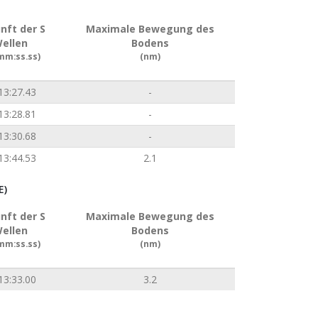
nft der S
Maximale Bewegung des
ellen
Bodens
mm:ss.ss)
(nm)
13:27.43
-
13:28.81
-
13:30.68
-
13:44.53
2.1
E)
nft der S
Maximale Bewegung des
ellen
Bodens
mm:ss.ss)
(nm)
13:33.00
3.2