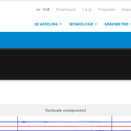
KSB
Downloads
F.A.Q.
Projecten
Kopp
DE AFDELING
SEISMOLOGIE
GRAVIMETRIE
Verticale component
600
1,200