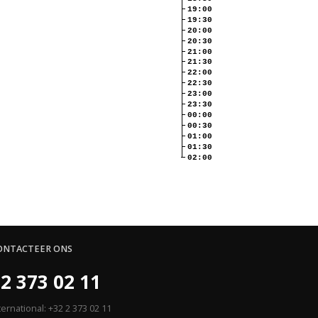
19:00
19:30
20:00
20:30
21:00
21:30
22:00
22:30
23:00
23:30
00:00
00:30
01:00
01:30
02:00
ONTACTEER ONS
2 373 02 11
ternational: +32 2 373 02 11