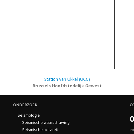
Station van Ukkel (UCC)
Brussels Hoofdstedelijk Gewest
ONDERZOEK
C
Seismologie
0
Seismische waarschuwing
Seismische activiteit
In