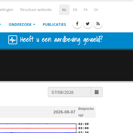
elingen
Structuur website
NL
EN
FR
DE
ONDERZOEK
PUBLICATIES
Heeft u een aardbeving gevoeld?
Belgische
2026-08-07
tijd
02:30
03:00
03:30