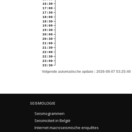
16:30
17:00
17:30
18:00
18:30
19:00
19:30
20:00
20:30
21:00
21:30
22:00
22:30
23:00
23:30
Volgende automatische update :
2026-08-07 03:25:40
SEISMOLOGIE
Seismogrammen
Seismiciteit in België
Internet macroseismische enquêtes