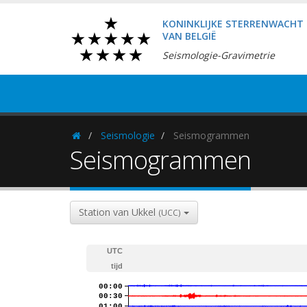
KONINKLIJKE STERRENWACHT
VAN BELGIË
Seismologie-Gravimetrie
Seismologie
Seismogrammen
Homepage
Seismogrammen
Station van Ukkel
(UCC)
UTC
tijd
00:00
00:30
01:00