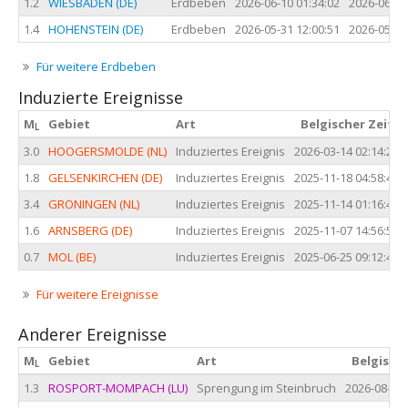
1.2
WIESBADEN (DE)
Erdbeben
2026-06-10 01:34:02
2026-06-09
1.4
HOHENSTEIN (DE)
Erdbeben
2026-05-31 12:00:51
2026-05-31
Für weitere Erdbeben
Induzierte Ereignisse
M
Gebiet
Art
Belgischer Zeit
L
3.0
HOOGERSMOLDE (NL)
Induziertes Ereignis
2026-03-14 02:14:29
1.8
GELSENKIRCHEN (DE)
Induziertes Ereignis
2025-11-18 04:58:46
3.4
GRONINGEN (NL)
Induziertes Ereignis
2025-11-14 01:16:40
1.6
ARNSBERG (DE)
Induziertes Ereignis
2025-11-07 14:56:55
0.7
MOL (BE)
Induziertes Ereignis
2025-06-25 09:12:45
Für weitere Ereignisse
Anderer Ereignisse
M
Gebiet
Art
Belgische
L
1.3
ROSPORT-MOMPACH (LU)
Sprengung im Steinbruch
2026-08-03 