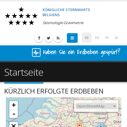
KÖNIGLICHE STERNWARTE
BELGIENS
Seismologie-Gravimetrie
DE
EN
FR
NL
Haben Sie ein Erdbeben gespürt?
Startseite
KÜRZLICH ERFOLGTE ERDBEBEN
+
-