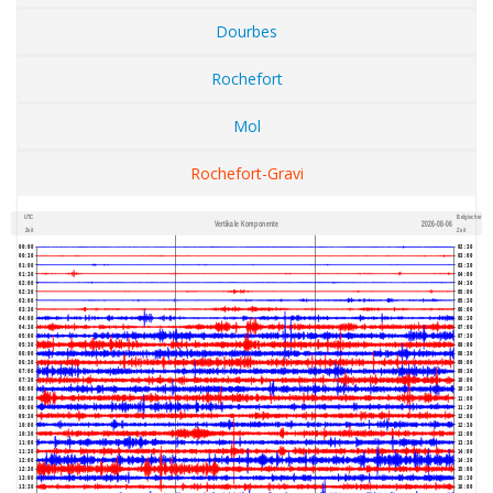
Dourbes
Rochefort
Mol
Rochefort-Gravi
UTC
Belgischer
Vertikale Komponente
2026-08-06
600
1,200
Zeit
Zeit
00:00
02:30
00:30
03:00
01:00
03:30
01:30
04:00
02:00
04:30
02:30
05:00
03:00
05:30
03:30
06:00
04:00
06:30
04:30
07:00
05:00
07:30
05:30
08:00
06:00
08:30
06:30
09:00
07:00
09:30
07:30
10:00
08:00
10:30
08:30
11:00
09:00
11:30
09:30
12:00
10:00
12:30
10:30
13:00
11:00
13:30
11:30
14:00
12:00
14:30
12:30
15:00
13:00
15:30
13:30
16:00