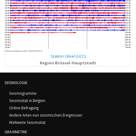
14:00
16:30
14:30
17:00
15:00
17:30
15:30
18:00
16:00
18:30
16:30
19:00
17:00
19:30
17:30
20:00
18:00
20:30
18:30
21:00
19:00
21:30
19:30
22:00
20:00
22:30
20:30
23:00
21:00
23:30
21:30
00:00
22:00
00:30
22:30
01:00
23:00
01:30
23:30
02:00
Nächstes automatisches Update :
2026-08-06 20:57:40
Station Ukkel (UCC)
Region Brüssel-Hauptstadt
SEISMOLOGIE
Seismogramme
Seismizität in Belgien
Online Befragung
Andere Arten von seismischen Ereignissen
Weltweite Seismizität
GRAVIMETRIE