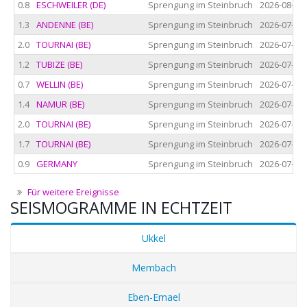
0.8
ESCHWEILER (DE)
Sprengung im Steinbruch
2026-08-03 
1.3
ANDENNE (BE)
Sprengung im Steinbruch
2026-07-24 
2.0
TOURNAI (BE)
Sprengung im Steinbruch
2026-07-24 
1.2
TUBIZE (BE)
Sprengung im Steinbruch
2026-07-24 
0.7
WELLIN (BE)
Sprengung im Steinbruch
2026-07-24 
1.4
NAMUR (BE)
Sprengung im Steinbruch
2026-07-23 
2.0
TOURNAI (BE)
Sprengung im Steinbruch
2026-07-23 
1.7
TOURNAI (BE)
Sprengung im Steinbruch
2026-07-23 
0.9
GERMANY
Sprengung im Steinbruch
2026-07-23 
Für weitere Ereignisse
SEISMOGRAMME IN ECHTZEIT
Ukkel
Membach
Eben-Emael