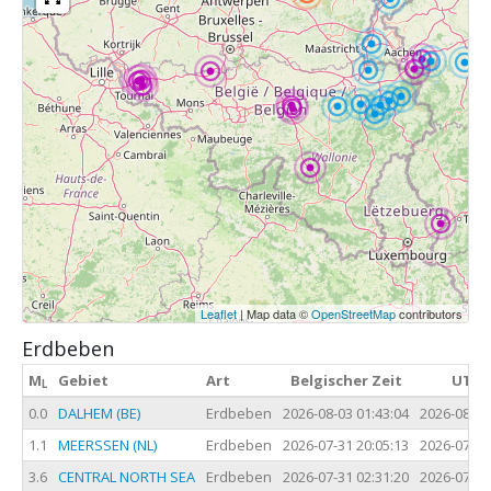
Leaflet
| Map data ©
OpenStreetMap
contributors
Erdbeben
M
Gebiet
Art
Belgischer Zeit
UTC Z
L
0.0
DALHEM (BE)
Erdbeben
2026-08-03 01:43:04
2026-08-02
1.1
MEERSSEN (NL)
Erdbeben
2026-07-31 20:05:13
2026-07-31
3.6
CENTRAL NORTH SEA
Erdbeben
2026-07-31 02:31:20
2026-07-31