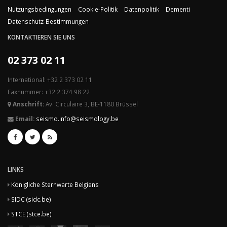
Nutzungsbedingungen
Cookie-Politik
Datenpolitik
Dementi
Datenschutz-Bestimmungen
KONTAKTIEREN SIE UNS
02 373 02 11
International: +32 2 373 02 11
Faxnummer: +32 2 374 98 22
Anschrift:
Av. Circulaire 3, BE-1180 Brüssel
Email:
seismo.info@seismology.be
LINKS
Königliche Sternwarte Belgiens
SIDC (sidc.be)
STCE (stce.be)