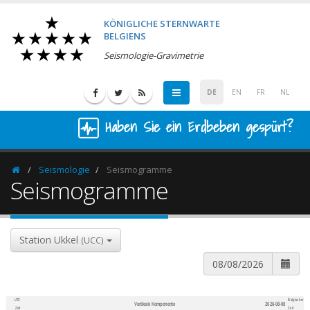
KÖNIGLICHE STERNWARTE
BELGIENS
Seismologie-Gravimetrie
DE
EN
FR
NL
Haben Sie ein Erdbeben gespürt?
Seismologie
Seismogramme
Homepage
Seismogramme
Station Ukkel
(UCC)
UTC
Belgischer
Vertikale Komponente
2026-08-08
600
1,200
Zeit
Zeit