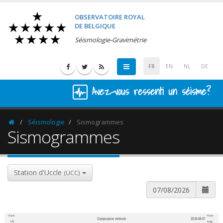
OBSERVATOIRE ROYAL
DE BELGIQUE
Séismologie-Gravimétrie
FR
EN
NL
DE
Avez-vous ressenti un séisme?
Séismologie
Sismogrammes
Homepage
Sismogrammes
Station d'Uccle
(UCC)
Heure
Heure
Composante verticale
2026-08-07
600
1,200
UTC
belge