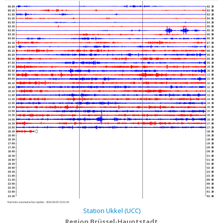
00:00
02:30
00:30
03:00
01:00
03:30
01:30
04:00
02:00
04:30
02:30
05:00
03:00
05:30
03:30
06:00
04:00
06:30
04:30
07:00
05:00
07:30
05:30
08:00
06:00
08:30
06:30
09:00
07:00
09:30
07:30
10:00
08:00
10:30
08:30
11:00
09:00
11:30
09:30
12:00
10:00
12:30
10:30
13:00
11:00
13:30
11:30
14:00
12:00
14:30
12:30
15:00
13:00
15:30
13:30
16:00
14:00
16:30
14:30
17:00
15:00
17:30
15:30
18:00
16:00
18:30
16:30
19:00
17:00
19:30
17:30
20:00
18:00
20:30
18:30
21:00
19:00
21:30
19:30
22:00
20:00
22:30
20:30
23:00
21:00
23:30
21:30
00:00
22:00
00:30
22:30
01:00
23:00
01:30
23:30
02:00
Nächstes automatisches Update :
2026-08-09 15:41:40
Station Ukkel (UCC)
Region Brüssel-Hauptstadt