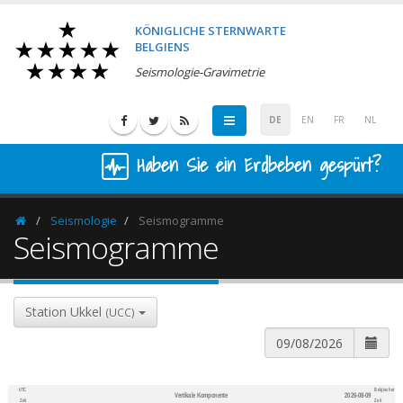
KÖNIGLICHE STERNWARTE
BELGIENS
Seismologie-Gravimetrie
DE
EN
FR
NL
Haben Sie ein Erdbeben gespürt?
Seismologie
Seismogramme
Homepage
Seismogramme
Station Ukkel
(UCC)
UTC
Belgischer
Vertikale Komponente
2026-08-09
600
1,200
Zeit
Zeit