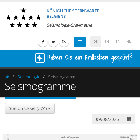
KÖNIGLICHE STERNWARTE
BELGIENS
Seismologie-Gravimetrie
DE
EN
FR
NL
Haben Sie ein Erdbeben gespürt?
Seismologie
Seismogramme
Homepage
Seismogramme
Station Ukkel
(UCC)
UTC
Belgischer
Vertikale Komponente
2026-08-09
600
1,200
Zeit
Zeit