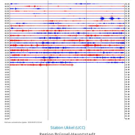
00:00
02:30
00:30
03:00
01:00
03:30
01:30
04:00
02:00
04:30
02:30
05:00
03:00
05:30
03:30
06:00
04:00
06:30
04:30
07:00
05:00
07:30
05:30
08:00
06:00
08:30
06:30
09:00
07:00
09:30
07:30
10:00
08:00
10:30
08:30
11:00
09:00
11:30
09:30
12:00
10:00
12:30
10:30
13:00
11:00
13:30
11:30
14:00
12:00
14:30
12:30
15:00
13:00
15:30
13:30
16:00
14:00
16:30
14:30
17:00
15:00
17:30
15:30
18:00
16:00
18:30
16:30
19:00
17:00
19:30
17:30
20:00
18:00
20:30
18:30
21:00
19:00
21:30
19:30
22:00
20:00
22:30
20:30
23:00
21:00
23:30
21:30
00:00
22:00
00:30
22:30
01:00
23:00
01:30
23:30
02:00
Nächstes automatisches Update :
2026-08-09 12:53:40
Station Ukkel (UCC)
Region Brüssel-Hauptstadt