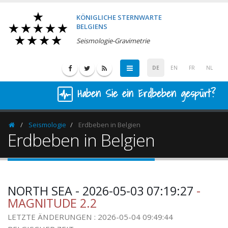
KÖNIGLICHE STERNWARTE
BELGIENS
Seismologie-Gravimetrie
DE
EN
FR
NL
Haben Sie ein Erdbeben gespürt?
Seismologie
Erdbeben in Belgien
Homepage
Erdbeben in Belgien
NORTH SEA - 2026-05-03 07:19:27
-
MAGNITUDE 2.2
LETZTE ÄNDERUNGEN : 2026-05-04 09:49:44