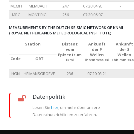
MEMH
MEMBACH
247
07:20:04.95
-
MRG
MONT RIGI
256
07:20:06.07
-
MEASUREMENTS BY THE DUTCH SEISMIC NETWORK OF KNMI
(ROYAL NETHERLANDS METEOROLOGICAL INSTITUTE)
Station
Distanz
Ankunft
Ankunft
vom
der P
der S
Epizentrum
Wellen
Wellen
Code
ORT
(km)
(hh:mm:ss.ss)
(hh:mm:ss.s
HGN
HEIMANSGROEVE
236
07:20:03.21
-
Datenpolitik
Lesen Sie
hier
, um mehr über unsere
Datenschutzrichtlinien zu erfahren.