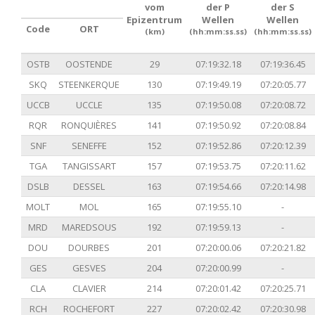
vom
der P
der S
Epizentrum
Wellen
Wellen
Code
ORT
(km)
(hh:mm:ss.ss)
(hh:mm:ss.ss)
OSTB
OOSTENDE
29
07:19:32.18
07:19:36.45
SKQ
STEENKERQUE
130
07:19:49.19
07:20:05.77
UCCB
UCCLE
135
07:19:50.08
07:20:08.72
RQR
RONQUIÈRES
141
07:19:50.92
07:20:08.84
SNF
SENEFFE
152
07:19:52.86
07:20:12.39
TGA
TANGISSART
157
07:19:53.75
07:20:11.62
DSLB
DESSEL
163
07:19:54.66
07:20:14.98
MOLT
MOL
165
07:19:55.10
-
MRD
MAREDSOUS
192
07:19:59.13
-
DOU
DOURBES
201
07:20:00.06
07:20:21.82
GES
GESVES
204
07:20:00.99
-
CLA
CLAVIER
214
07:20:01.42
07:20:25.71
RCH
ROCHEFORT
227
07:20:02.42
07:20:30.98