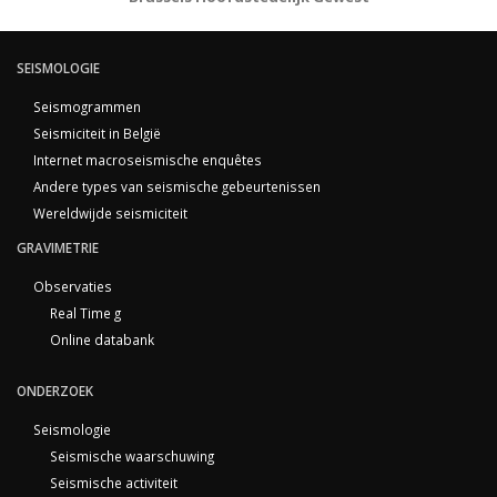
SEISMOLOGIE
Seismogrammen
Seismiciteit in België
Internet macroseismische enquêtes
Andere types van seismische gebeurtenissen
Wereldwijde seismiciteit
GRAVIMETRIE
Observaties
Real Time g
Online databank
ONDERZOEK
Seismologie
Seismische waarschuwing
Seismische activiteit